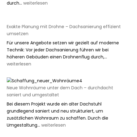
Wintergarten-
durch…
weiterlesen
Sanierung
&
Modernisierung
Exakte Planung mit Drohne – Dachsanierung effizient
umsetzen
Für unsere Angebote setzen wir gezielt auf moderne
Technik: Vor jeder Dachsanierung führen wir bei
Exakte
höheren Gebäuden einen Drohnenflug durch,…
Planung
weiterlesen
mit
Drohne
–
Neue Wohnräume unter dem Dach – durchdacht
Dachsanieru
saniert und umgestaltet
effizient
Bei diesem Projekt wurde ein alter Dachstuhl
umsetzen
grundlegend saniert und neu strukturiert, um
zusätzlichen Wohnraum zu schaffen. Durch die
Neue
Umgestaltung…
weiterlesen
Wohnräume