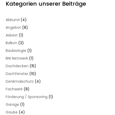
unter
Kategorien unserer Beiträge
dem
Dach
–
Abbund
(4)
durchdacht
Angebot
(8)
saniert
Asbest
(1)
und
umgestaltet
Balkon
(3)
Baubiologie
(1)
BNI Netzwerk
(1)
Dachdecken
(15)
Dachfenster
(10)
Denkmalschutz
(4)
Fachwerk
(8)
Förderung / Sponsoring
(1)
Garage
(1)
Gaube
(4)