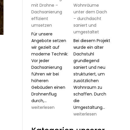
mit Drohne –
Wohnräume
Dachsanierung
unter dem Dach
effizient
– durchdacht
umsetzen
saniert und
umgestaltet
Für unsere
Angebote setzen
Bei diesem Projekt
wir gezielt auf
wurde ein alter
moderne Technik:
Dachstuhl
Vor jeder
grundlegend
Dachsanierung
saniert und neu
führen wir bei
strukturiert, um
höheren
zusätzlichen
Gebäuden einen
Wohnraum zu
Drohnenflug
schaffen. Durch
Exakte
durch,…
die
Planung
Neue
weiterlesen
Umgestaltung…
mit
Wohnräum
weiterlesen
Drohne
unter
–
dem