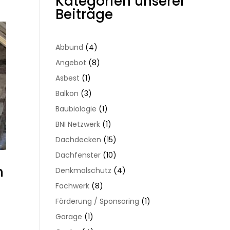
Kategorien unserer
Dachsanierung
Dach
Beiträge
effizient
–
umsetzen
durchdach
saniert
Abbund
(4)
und
Angebot
(8)
umgestalte
Asbest
(1)
Balkon
(3)
Baubiologie
(1)
BNI Netzwerk
(1)
Dachdecken
(15)
Dachfenster
(10)
m
Denkmalschutz
(4)
Fachwerk
(8)
Förderung / Sponsoring
(1)
Garage
(1)