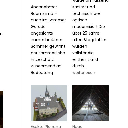
wurde umfassend
Angenehmes
saniert und
Raumklima –
technisch wie
auch im Sommer
optisch
Gerade
modernisiert.Die
angesichts
über 25 Jahre
Im
immer heißerer
alten Stegplatten
Sommer gewinnt
wurden
der sommerliche
vollständig
Hitzeschutz
entfernt und
Wintergarten-
zunehmend an
durch…
Sanierung
Bedeutung.
weiterlesen
&
Modernisierung
Exakte Planung
Neue