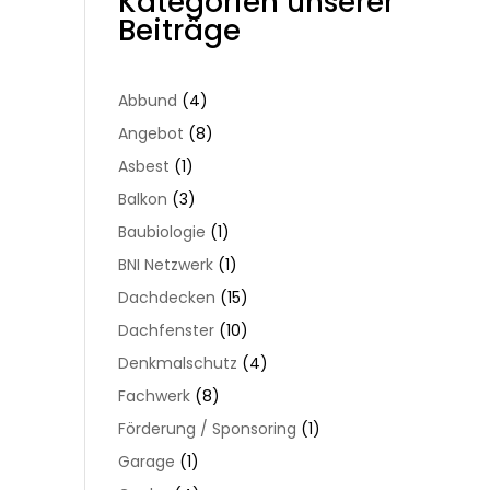
Kategorien unserer
Dachsanierung
Dach
Beiträge
effizient
–
umsetzen
durchdach
saniert
Abbund
(4)
und
Angebot
(8)
umgestalte
Asbest
(1)
Balkon
(3)
Baubiologie
(1)
BNI Netzwerk
(1)
Dachdecken
(15)
Dachfenster
(10)
Denkmalschutz
(4)
Fachwerk
(8)
Förderung / Sponsoring
(1)
Garage
(1)