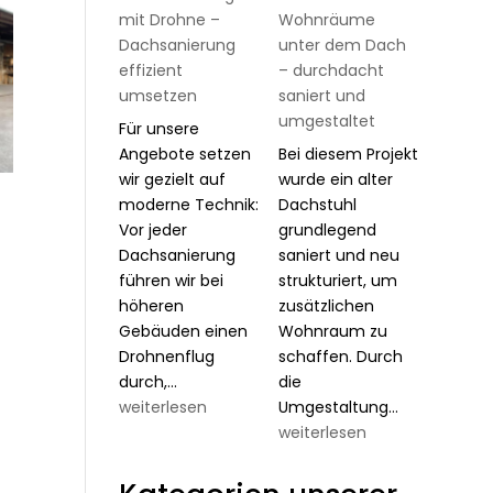
mit Drohne –
Wohnräume
Dachsanierung
unter dem Dach
effizient
– durchdacht
umsetzen
saniert und
umgestaltet
Für unsere
Angebote setzen
Bei diesem Projekt
wir gezielt auf
wurde ein alter
moderne Technik:
Dachstuhl
Vor jeder
grundlegend
Dachsanierung
saniert und neu
führen wir bei
strukturiert, um
höheren
zusätzlichen
Gebäuden einen
Wohnraum zu
Drohnenflug
schaffen. Durch
Exakte
durch,…
die
Planung
Neue
weiterlesen
Umgestaltung…
mit
Wohnräum
weiterlesen
Drohne
unter
–
dem