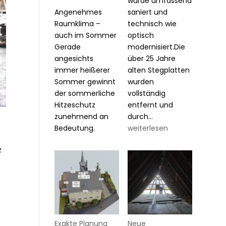
wurde umfassend
Angenehmes
saniert und
Raumklima –
technisch wie
auch im Sommer
optisch
Gerade
modernisiert.Die
angesichts
über 25 Jahre
immer heißerer
alten Stegplatten
Sommer gewinnt
wurden
der sommerliche
vollständig
Hitzeschutz
entfernt und
Wintergarten-
zunehmend an
durch…
Sanierung
Bedeutung.
weiterlesen
&
z
Modernisierung
Exakte Planung
Neue