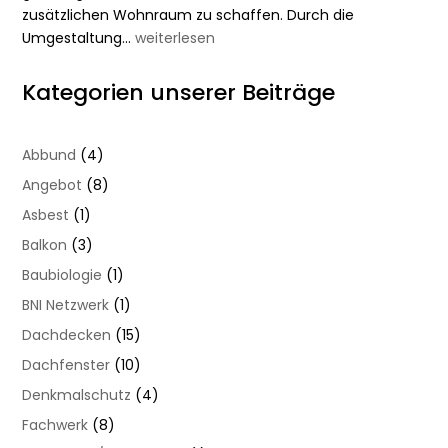
zusätzlichen Wohnraum zu schaffen. Durch die
Neue
Umgestaltung…
weiterlesen
Wohnräume
unter
Kategorien unserer Beiträge
dem
Dach
–
Abbund
(4)
durchdacht
Angebot
(8)
saniert
Asbest
(1)
und
umgestaltet
Balkon
(3)
Baubiologie
(1)
BNI Netzwerk
(1)
Dachdecken
(15)
Dachfenster
(10)
Denkmalschutz
(4)
Fachwerk
(8)