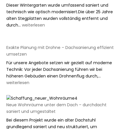
Dieser Wintergarten wurde umfassend saniert und
technisch wie optisch modernisiert.Die über 25 Jahre
alten Stegplatten wurden vollständig entfernt und
Wintergarten-
durch…
weiterlesen
Sanierung
&
Modernisierung
Exakte Planung mit Drohne – Dachsanierung effizient
umsetzen
Für unsere Angebote setzen wir gezielt auf moderne
Technik: Vor jeder Dachsanierung führen wir bei
Exakte
höheren Gebäuden einen Drohnenflug durch,…
Planung
weiterlesen
mit
Drohne
–
Neue Wohnräume unter dem Dach – durchdacht
Dachsanieru
saniert und umgestaltet
effizient
Bei diesem Projekt wurde ein alter Dachstuhl
umsetzen
grundlegend saniert und neu strukturiert, um