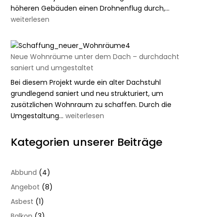
Exakte
höheren Gebäuden einen Drohnenflug durch,…
Planung
weiterlesen
mit
Drohne
–
Neue Wohnräume unter dem Dach – durchdacht
Dachsanieru
saniert und umgestaltet
effizient
Bei diesem Projekt wurde ein alter Dachstuhl
umsetzen
grundlegend saniert und neu strukturiert, um
zusätzlichen Wohnraum zu schaffen. Durch die
Neue
Umgestaltung…
weiterlesen
Wohnräume
unter
Kategorien unserer Beiträge
dem
Dach
–
Abbund
(4)
durchdacht
Angebot
(8)
saniert
Asbest
(1)
und
umgestaltet
Balkon
(3)